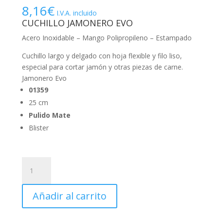
8,16
€
I.V.A. incluido
CUCHILLO JAMONERO EVO
Acero Inoxidable – Mango Polipropileno – Estampado
Cuchillo largo y delgado con hoja flexible y filo liso,
especial para cortar jamón y otras piezas de carne.
Jamonero Evo
01359
25 cm
Pulido Mate
Blister
CUCHILLO
JAMONERO
EVO
Añadir al carrito
PL.
25