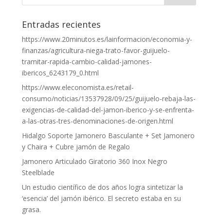
Entradas recientes
https://www.20minutos.es/lainformacion/economia-y-
finanzas/agricultura-niega-trato-favor-guijuelo-
tramitar-rapida-cambio-calidad-jamones-
ibericos_6243179_0.html
https://www.eleconomista.es/retail-
consumo/noticias/13537928/09/25/guijuelo-rebaja-las-
exigencias-de-calidad-del-jamon-iberico-y-se-enfrenta-
a-las-otras-tres-denominaciones-de-origen.html
Hidalgo Soporte Jamonero Basculante + Set Jamonero
y Chaira + Cubre jamón de Regalo
Jamonero Articulado Giratorio 360 Inox Negro
Steelblade
Un estudio científico de dos años logra sintetizar la
‘esencia’ del jamón ibérico. El secreto estaba en su
grasa.