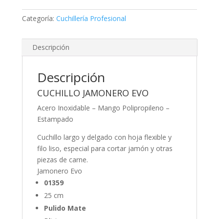
cm
-
Categoría:
Cuchillería Profesional
10"
E
3C
Descripción
-
REF
Descripción
1359
cantidad
CUCHILLO JAMONERO EVO
Acero Inoxidable – Mango Polipropileno –
Estampado
Cuchillo largo y delgado con hoja flexible y
filo liso, especial para cortar jamón y otras
piezas de carne.
Jamonero Evo
01359
25 cm
Pulido Mate