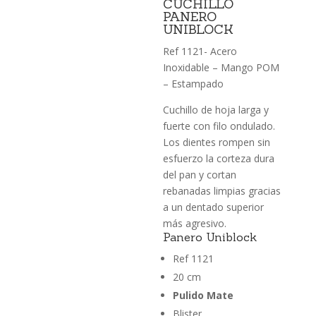
CUCHILLO
PANERO
UNIBLOCK
Ref 1121- Acero
Inoxidable – Mango POM
– Estampado
Cuchillo de hoja larga y
fuerte con filo ondulado.
Los dientes rompen sin
esfuerzo la corteza dura
del pan y cortan
rebanadas limpias gracias
a un dentado superior
más agresivo.
Panero Uniblock
Ref 1121
20 cm
Pulido Mate
Blister