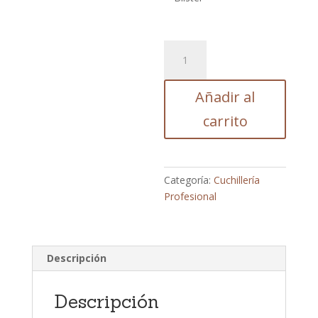
CUCHILLO
PANERO
UNIBLOCK
Añadir al
20
cm
carrito
Ref
1121
cantidad
Categoría:
Cuchillería
Profesional
Descripción
Descripción