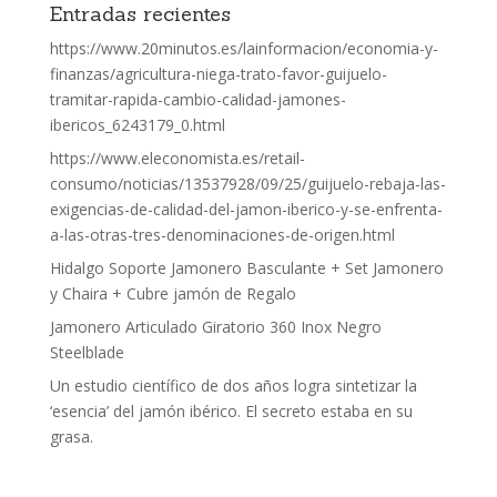
Entradas recientes
https://www.20minutos.es/lainformacion/economia-y-
finanzas/agricultura-niega-trato-favor-guijuelo-
tramitar-rapida-cambio-calidad-jamones-
ibericos_6243179_0.html
https://www.eleconomista.es/retail-
consumo/noticias/13537928/09/25/guijuelo-rebaja-las-
exigencias-de-calidad-del-jamon-iberico-y-se-enfrenta-
a-las-otras-tres-denominaciones-de-origen.html
Hidalgo Soporte Jamonero Basculante + Set Jamonero
y Chaira + Cubre jamón de Regalo
Jamonero Articulado Giratorio 360 Inox Negro
Steelblade
Un estudio científico de dos años logra sintetizar la
‘esencia’ del jamón ibérico. El secreto estaba en su
grasa.