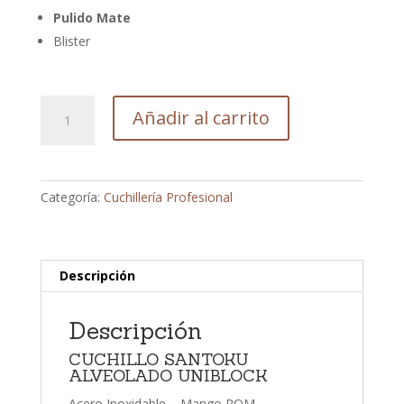
Pulido Mate
Blister
CUCHILLO
Añadir al carrito
SANTOKU
ALVEOLADO
UNIBLOCK
18
Categoría:
Cuchillería Profesional
cm
ref
1125
cantidad
Descripción
Descripción
CUCHILLO SANTOKU
ALVEOLADO UNIBLOCK
Acero Inoxidable – Mango POM –