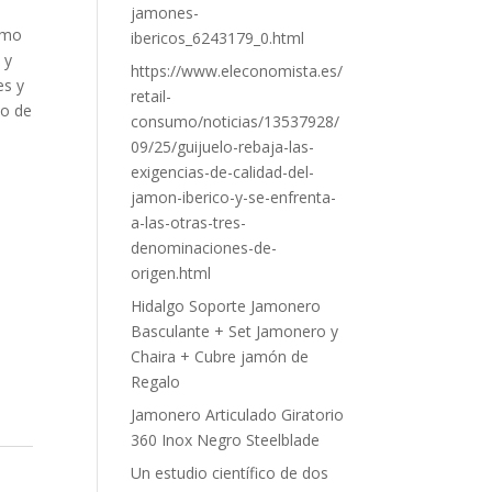
jamones-
omo
ibericos_6243179_0.html
 y
https://www.eleconomista.es/
es y
retail-
po de
consumo/noticias/13537928/
09/25/guijuelo-rebaja-las-
exigencias-de-calidad-del-
jamon-iberico-y-se-enfrenta-
a-las-otras-tres-
denominaciones-de-
origen.html
Hidalgo Soporte Jamonero
Basculante + Set Jamonero y
Chaira + Cubre jamón de
Regalo
Jamonero Articulado Giratorio
360 Inox Negro Steelblade
Un estudio científico de dos