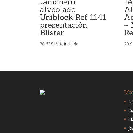
Jamonero
J
alveolado
A
Uniblock Ref 1141
Ac
presentación
– 
Blister
Re
30,63
€
I.V.A. incluido
20,9
Ma
Nu
Cu
Cu
Jo