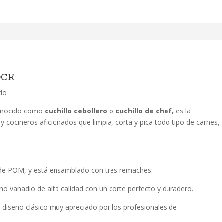
1158
cantidad
OCK
do
onocido como
cuchillo cebollero
o
cuchillo de chef,
es la
y cocineros aficionados que limpia, corta y pica todo tipo de carnes,
o de POM, y está ensamblado con tres remaches.
no vanadio de alta calidad con un corte perfecto y duradero.
n diseño clásico muy apreciado por los profesionales de