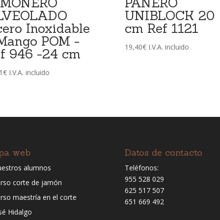
AMONERO
PANERO
LVEOLADO
UNIBLOCK 20
ero Inoxidable
cm Ref 1121
Mango POM -
19,40
€
I.V.A. incluido
f 946 -24 cm
1
€
I.V.A. incluido
pa web
Datos de contacto
estros alumnos
Teléfonos:
955 528 029
rso corte de jamón
625 517 507
rso maestría en el corte
651 669 492
sé Hidalgo