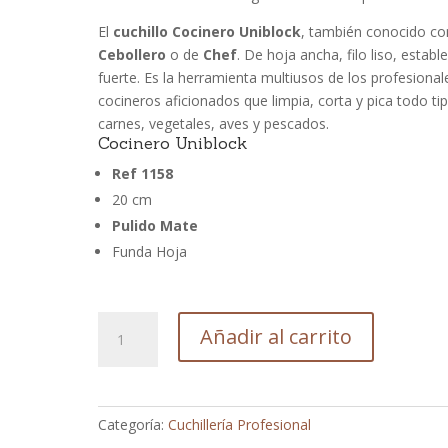
El
cuchillo Cocinero Uniblock
, también conocido c
Cebollero
o de
Chef
. De hoja ancha, filo liso, estable
fuerte. Es la herramienta multiusos de los profesional
cocineros aficionados que limpia, corta y pica todo ti
carnes, vegetales, aves y pescados.
Cocinero Uniblock
Ref 1158
20 cm
Pulido Mate
Funda Hoja
CUCHILLO
Añadir al carrito
COCINERO
UNIBLOCK
20
cm
Categoría:
Cuchillería Profesional
ref