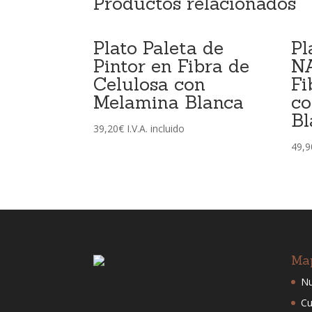
Productos relacionados
Plato Paleta de
Pl
Pintor en Fibra de
N
Celulosa con
Fi
Melamina Blanca
co
Bl
39,20
€
I.V.A. incluido
49,9
Ma
Nu
Cu