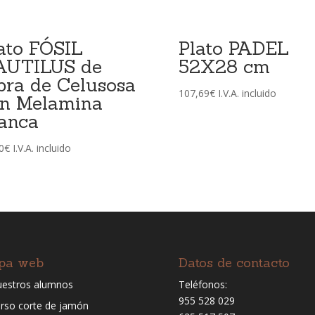
ato FÓSIL
Plato PADEL
AUTILUS de
52X28 cm
bra de Celusosa
107,69
€
I.V.A. incluido
n Melamina
anca
0
€
I.V.A. incluido
pa web
Datos de contacto
estros alumnos
Teléfonos:
955 528 029
rso corte de jamón