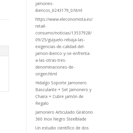
jamones-
ibericos_6243179_0.html
https://www.eleconomista.es/
retail-
consumo/noticias/13537928/
09/25/guijuelo-rebaja-las-
exigencias-de-calidad-del-
jamon-iberico-y-se-enfrenta-
a-las-otras-tres-
denominaciones-de-
origen.html
Hidalgo Soporte Jamonero
Basculante + Set Jamonero y
Chaira + Cubre jamón de
Regalo
Jamonero Articulado Giratorio
360 Inox Negro Steelblade
Un estudio científico de dos