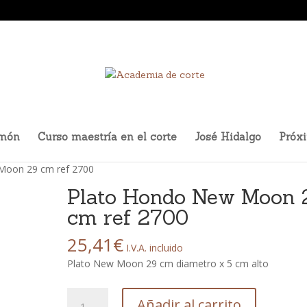
amón
Curso maestría en el corte
José Hidalgo
Próx
Moon 29 cm ref 2700
Plato Hondo New Moon 
cm ref 2700
25,41
€
I.V.A. incluido
Plato New Moon 29 cm diametro x 5 cm alto
Plato
Añadir al carrito