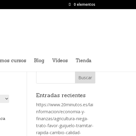
0 elementos
imos cursos
Blog
Vídeos
Tienda
Entradas recientes
https://www.20minutos.es/lai
nformacion/economia-y-
e
nca
finanzas/agricultura-niega-
trato-favor-guijuelo-tramitar-
rapida-cambio-calidad-