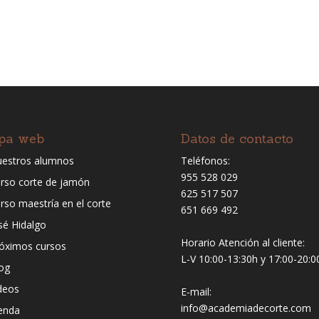
pa web
Datos de contacto
estros alumnos
Teléfonos:
955 528 029
rso corte de jamón
625 517 507
rso maestría en el corte
651 669 492
sé Hidalgo
Horario Atención al cliente:
óximos cursos
L-V 10:00-13:30h y 17:00-20:0
og
deos
E-mail:
info@academiadecorte.com
enda