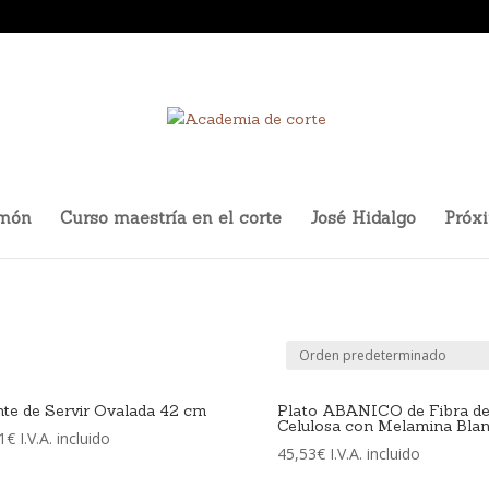
amón
Curso maestría en el corte
José Hidalgo
Próx
te de Servir Ovalada 42 cm
Plato ABANICO de Fibra d
Celulosa con Melamina Bla
1
€
I.V.A. incluido
45,53
€
I.V.A. incluido