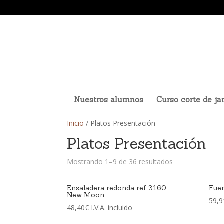
Nuestros alumnos
Curso corte de j
Inicio
/ Platos Presentación
Platos Presentación
Mostrando 1–9 de 36 resultados
Ensaladera redonda ref 3160
Fuen
New Moon.
59,9
48,40
€
I.V.A. incluido