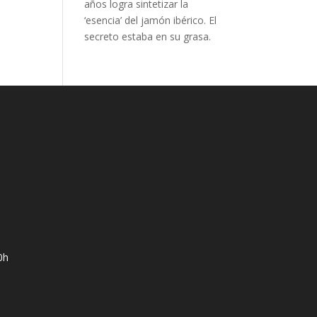
años logra sintetizar la
‘esencia’ del jamón ibérico. El
secreto estaba en su grasa.
0h