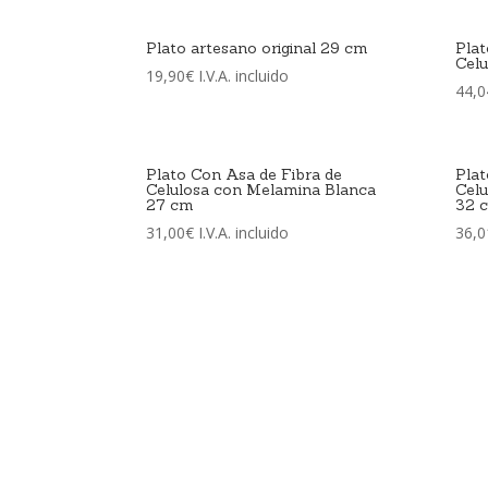
Plato artesano original 29 cm
Plat
Cel
19,90
€
I.V.A. incluido
44,0
Plato Con Asa de Fibra de
Plat
Celulosa con Melamina Blanca
Cel
27 cm
32 
31,00
€
I.V.A. incluido
36,0