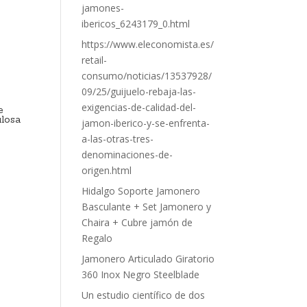
jamones-
ibericos_6243179_0.html
https://www.eleconomista.es/
retail-
consumo/noticias/13537928/
09/25/guijuelo-rebaja-las-
exigencias-de-calidad-del-
e
ulosa
jamon-iberico-y-se-enfrenta-
a-las-otras-tres-
denominaciones-de-
origen.html
Hidalgo Soporte Jamonero
Basculante + Set Jamonero y
Chaira + Cubre jamón de
Regalo
Jamonero Articulado Giratorio
360 Inox Negro Steelblade
Un estudio científico de dos