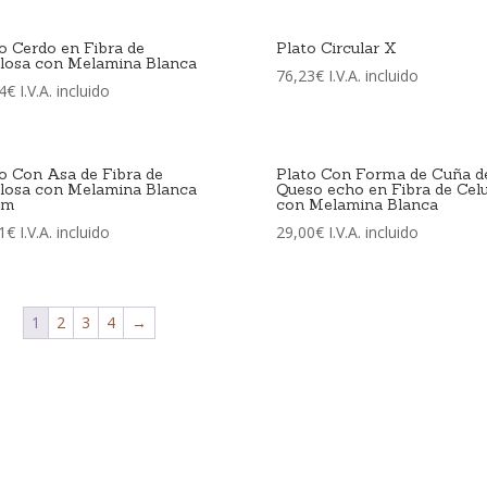
o Cerdo en Fibra de
Plato Circular X
ulosa con Melamina Blanca
76,23
€
I.V.A. incluido
4
€
I.V.A. incluido
o Con Asa de Fibra de
Plato Con Forma de Cuña d
ulosa con Melamina Blanca
Queso echo en Fibra de Cel
cm
con Melamina Blanca
1
€
I.V.A. incluido
29,00
€
I.V.A. incluido
1
2
3
4
→