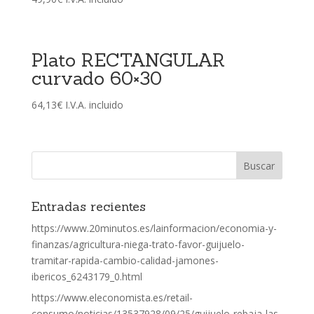
Plato RECTANGULAR
curvado 60×30
64,13
€
I.V.A. incluido
Entradas recientes
https://www.20minutos.es/lainformacion/economia-y-
finanzas/agricultura-niega-trato-favor-guijuelo-
tramitar-rapida-cambio-calidad-jamones-
ibericos_6243179_0.html
https://www.eleconomista.es/retail-
consumo/noticias/13537928/09/25/guijuelo-rebaja-las-