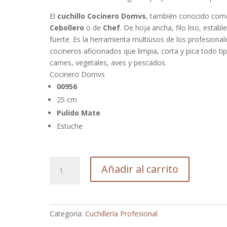
El
cuchillo Cocinero Domvs
, también conocido com
Cebollero
o de
Chef
. De hoja ancha, filo liso, estable
fuerte. Es la herramienta multiusos de los profesional
cocineros aficionados que limpia, corta y pica todo ti
carnes, vegetales, aves y pescados.
Cocinero Domvs
00956
25 cm
Pulido Mate
Estuche
CUCHILLO
Añadir al carrito
COCINERO
DOMVS
25
cm
Categoría:
Cuchillería Profesional
-