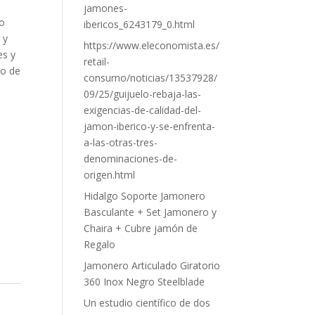
jamones-
o
ibericos_6243179_0.html
 y
https://www.eleconomista.es/
es y
retail-
po de
consumo/noticias/13537928/
09/25/guijuelo-rebaja-las-
exigencias-de-calidad-del-
jamon-iberico-y-se-enfrenta-
a-las-otras-tres-
denominaciones-de-
origen.html
Hidalgo Soporte Jamonero
Basculante + Set Jamonero y
Chaira + Cubre jamón de
Regalo
Jamonero Articulado Giratorio
360 Inox Negro Steelblade
Un estudio científico de dos