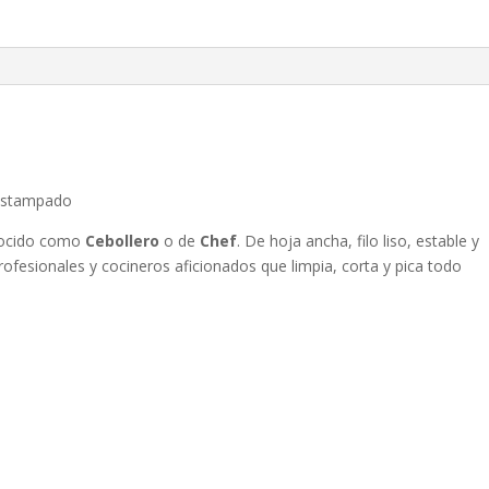
10"
E
3C
-
REF
956
cantidad
 Estampado
nocido como
Cebollero
o de
Chef
. De hoja ancha, filo liso, estable y
rofesionales y cocineros aficionados que limpia, corta y pica todo