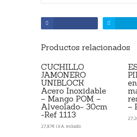
Productos relacionados
CUCHILLO
E
JAMONERO
PI
UNIBLOCK
en
Acero Inoxidable
ma
– Mango POM –
re
Alveolado- 30cm
– 
-Ref 1113
27,2
27,87
€
I.V.A. incluido