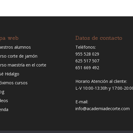
pa web
Datos de contacto
estros alumnos
Teléfonos:
955 528 029
rso corte de jamón
625 517 507
rso maestría en el corte
651 669 492
sé Hidalgo
Horario Atención al cliente:
óximos cursos
L-V 10:00-13:30h y 17:00-20:0
og
deos
E-mail:
info@academiadecorte.com
enda