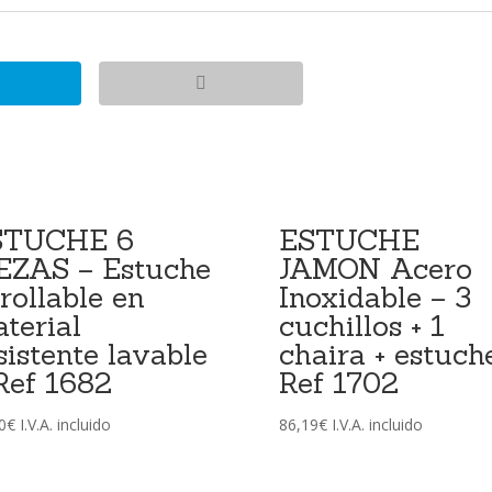
STUCHE 6
ESTUCHE
EZAS – Estuche
JAMON Acero
rollable en
Inoxidable – 3
terial
cuchillos + 1
sistente lavable
chaira + estuch
Ref 1682
Ref 1702
0
€
I.V.A. incluido
86,19
€
I.V.A. incluido