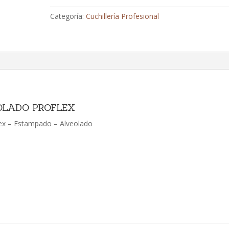
Acero
Categoría:
Cuchillería Profesional
Inoxidable
-
Mango
Proflex
-
Estampado
Ref
8074-
OLADO PROFLEX
20
lex – Estampado – Alveolado
cm
cantidad