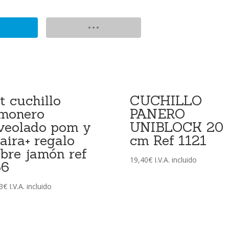
t cuchillo
CUCHILLO
monero
PANERO
veolado pom y
UNIBLOCK 20
aira+ regalo
cm Ref 1121
bre jamón ref
19,40
€
I.V.A. incluido
66
3
€
I.V.A. incluido