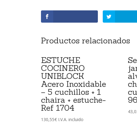
Productos relacionados
ESTUCHE
Se
COCINERO
ja
UNIBLOCK
al
Acero Inoxidable
ch
– 5 cuchillos + 1
cu
chaira + estuche-
9
Ref 1704
43,0
130,55
€
I.V.A. incluido