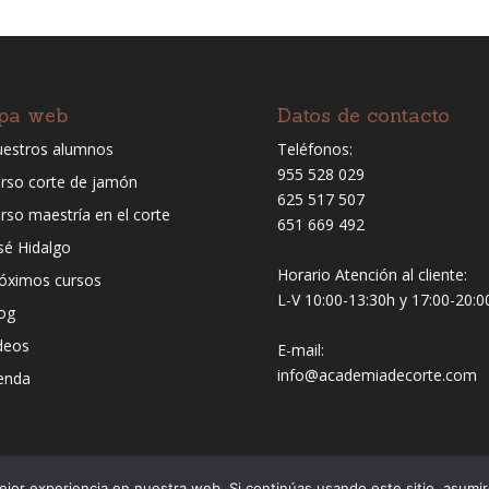
pa web
Datos de contacto
estros alumnos
Teléfonos:
955 528 029
rso corte de jamón
625 517 507
rso maestría en el corte
651 669 492
sé Hidalgo
Horario Atención al cliente:
óximos cursos
L-V 10:00-13:30h y 17:00-20:0
og
deos
E-mail:
info@academiadecorte.com
enda
jor experiencia en nuestra web. Si continúas usando este sitio, asumi