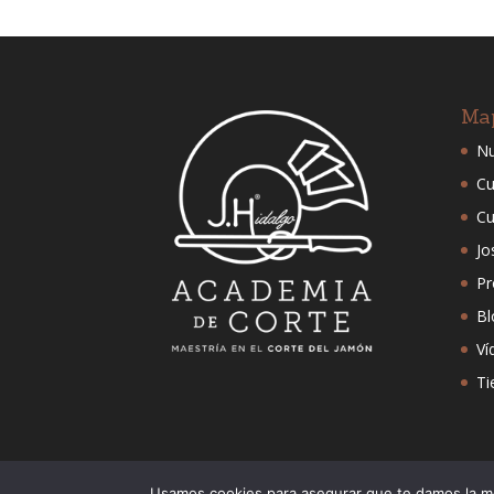
Ma
Nu
Cu
Cu
Jo
Pr
Bl
Ví
Ti
Usamos cookies para asegurar que te damos la me