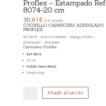
Proflex – Estampado Ref
8074-20 cm
30,61
€
I.V.A. incluido
CUCHILLO CARNICERO ALVEOLADO
PROFLEX
Ref 8074 – Acero Inoxidable – Mango Proflex –
Estampado – Alveolado
Carnicero Proflex
Ref 8074
20 cm
Pulido Semi-Mate
Funda Hoja
CUCHILLO
Añadir al carrito
CARNICERO
PROFLEX
Alveolado