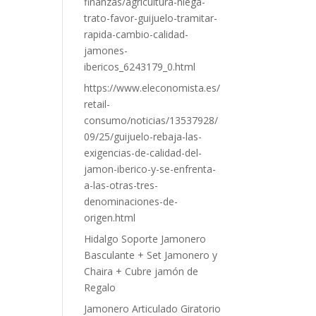
finanzas/agricultura-niega-
trato-favor-guijuelo-tramitar-
rapida-cambio-calidad-
jamones-
ibericos_6243179_0.html
https://www.eleconomista.es/
retail-
consumo/noticias/13537928/
09/25/guijuelo-rebaja-las-
exigencias-de-calidad-del-
jamon-iberico-y-se-enfrenta-
a-las-otras-tres-
denominaciones-de-
origen.html
Hidalgo Soporte Jamonero
Basculante + Set Jamonero y
Chaira + Cubre jamón de
Regalo
Jamonero Articulado Giratorio