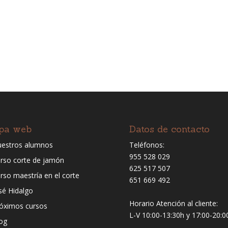
pa web
Datos de contacto
estros alumnos
Teléfonos:
955 528 029
rso corte de jamón
625 517 507
rso maestría en el corte
651 669 492
sé Hidalgo
Horario Atención al cliente:
óximos cursos
L-V 10:00-13:30h y 17:00-20:0
og