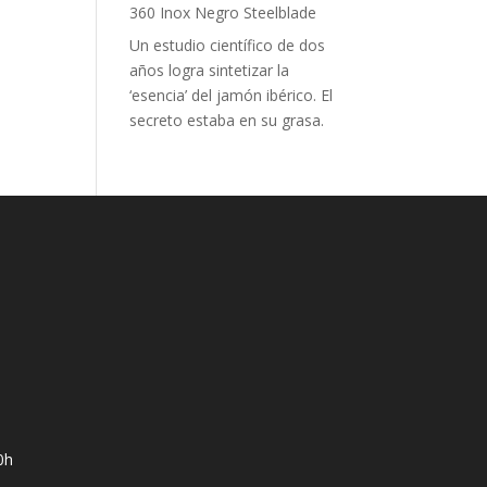
360 Inox Negro Steelblade
Un estudio científico de dos
años logra sintetizar la
‘esencia’ del jamón ibérico. El
secreto estaba en su grasa.
0h