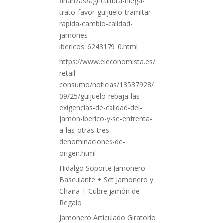
finanzas/agricultura-niega-
trato-favor-guijuelo-tramitar-
rapida-cambio-calidad-
jamones-
ibericos_6243179_0.html
https://www.eleconomista.es/
retail-
consumo/noticias/13537928/
09/25/guijuelo-rebaja-las-
exigencias-de-calidad-del-
jamon-iberico-y-se-enfrenta-
a-las-otras-tres-
denominaciones-de-
origen.html
Hidalgo Soporte Jamonero
Basculante + Set Jamonero y
Chaira + Cubre jamón de
Regalo
Jamonero Articulado Giratorio