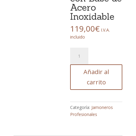
Acero
Inoxidable
119,00
€
I.V.A.
incluido
Soporte
Jamonero
3
Añadir al
Claveles
Giratorio
carrito
y
Basculante
con
Base
Categoría:
Jamoneros
de
Profesionales
Acero
Inoxidable
cantidad