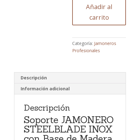
Añadir al
INOX
con
carrito
Base
de
Madera
de
Categoría:
Jamoneros
Haya
Profesionales
+
Set
Cuchillo
Descripción
JAMÓN,CHAIRA
y
Información adicional
Pinza
3
Descripción
CLAVELES
+Regalo
Soporte JAMONERO
Cubre
STEELBLADE INOX
JAMÓN.
con Base de Madera
cantidad