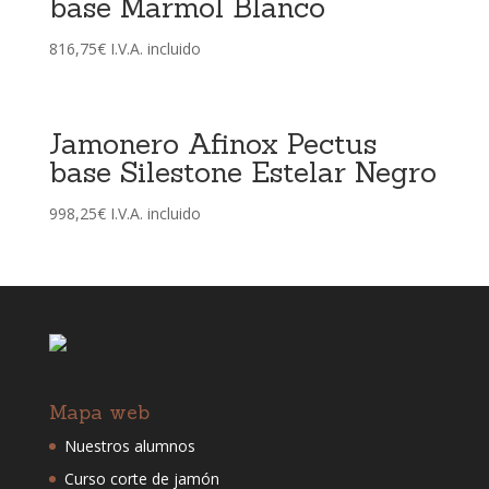
base Marmol Blanco
816,75
€
I.V.A. incluido
Jamonero Afinox Pectus
base Silestone Estelar Negro
998,25
€
I.V.A. incluido
Mapa web
Nuestros alumnos
Curso corte de jamón