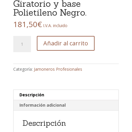
Giratorio y base
Polietileno Negro.
181,50
€
I.V.A. incluido
Soporte
Añadir al carrito
Jamonero
basculante
con
cabezal
Categoría:
Jamoneros Profesionales
Giratorio
y
base
Polietileno
Descripción
Negro.
Información adicional
cantidad
Descripción