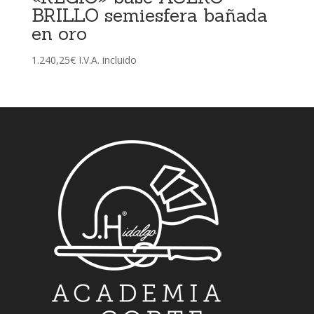
BRILLO semiesfera bañada
en oro
1.240,25
€
I.V.A. incluido