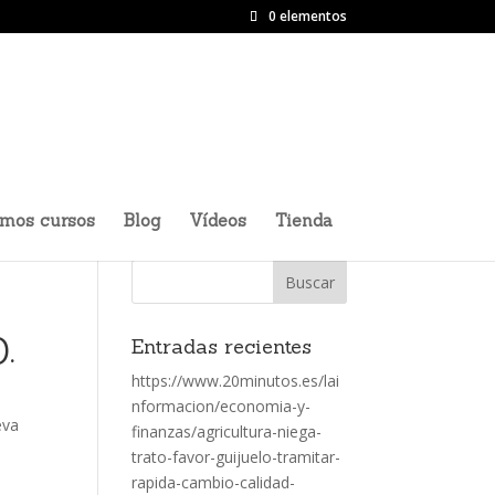
0 elementos
imos cursos
Blog
Vídeos
Tienda
.
Entradas recientes
https://www.20minutos.es/lai
nformacion/economia-y-
eva
finanzas/agricultura-niega-
trato-favor-guijuelo-tramitar-
rapida-cambio-calidad-