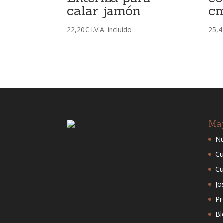
calar jamón
c
22,20
€
I.V.A. incluido
25,4
Ma
Nu
Cu
Cu
Jo
Pr
Bl