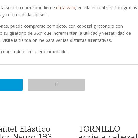
o la sección correspondiente
en la web
, en ella encontrará fotografías
 y colores de las bases.
iones, puede comprarse completo, con cabezal giratorio o con
u giratorio de 360º que incrementan la utilidad y versatilidad de
isite la tienda online para ver las distintas alternativas.
 construidos en acero inoxidable.
ntel Elástico
TORNILLO
lor Negro 183
aprieta cabezal