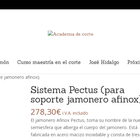
amón
Curso maestría en el corte
José Hidalgo
Próx
te jamonero afinox).
Sistema Pectus (para
soporte jamonero afinox)
278,30
€
I.V.A. incluido
El jamonero Afinox Pectus, toma su nombre de la nu
semiesfera que alberga el cuerpo del jamonero. Está
fabricada en acero macizo inoxidable y consta de tres