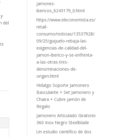
e
jamones-
ibericos_6243179_0.html
 y
https://www.eleconomista.es/
n del
retail-
consumo/noticias/13537928/
09/25/guijuelo-rebaja-las-
es
exigencias-de-calidad-del-
jamon-iberico-y-se-enfrenta-
a-las-otras-tres-
denominaciones-de-
origen.html
Hidalgo Soporte Jamonero
Basculante + Set Jamonero y
Chaira + Cubre jamón de
Regalo
Jamonero Articulado Giratorio
360 Inox Negro Steelblade
Un estudio científico de dos