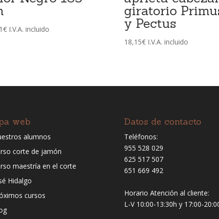
m
giratorio Primu
y Pectus
1
€
I.V.A. incluido
18,15
€
I.V.A. incluido
pa web
Datos de contacto
estros alumnos
Teléfonos:
955 528 029
rso corte de jamón
625 517 507
rso maestría en el corte
651 669 492
sé Hidalgo
Horario Atención al cliente:
óximos cursos
L-V 10:00-13:30h y 17:00-20:0
og