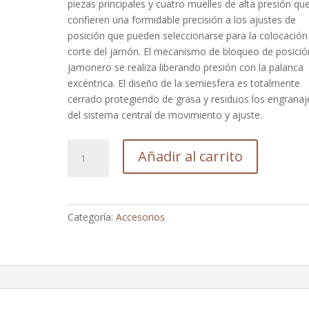
piezas principales y cuatro muelles de alta presión qu
confieren una formidable precisión a los ajustes de
posición que pueden seleccionarse para la colocación
corte del jamón. El mecanismo de bloqueo de posició
jamonero se realiza liberando presión con la palanca
excéntrica. El diseño de la semiesfera es totalmente
cerrado protegiendo de grasa y residuos los engranaj
del sistema central de movimiento y ajuste.
Sistema
Añadir al carrito
Pectus
(para
soporte
jamonero
Categoría:
Accesorios
afinox).
cantidad