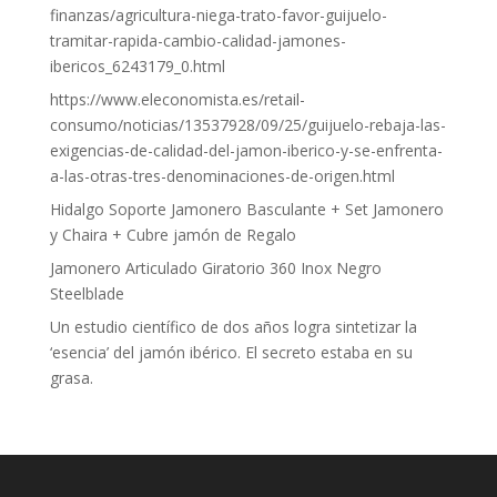
finanzas/agricultura-niega-trato-favor-guijuelo-
tramitar-rapida-cambio-calidad-jamones-
ibericos_6243179_0.html
https://www.eleconomista.es/retail-
consumo/noticias/13537928/09/25/guijuelo-rebaja-las-
exigencias-de-calidad-del-jamon-iberico-y-se-enfrenta-
a-las-otras-tres-denominaciones-de-origen.html
Hidalgo Soporte Jamonero Basculante + Set Jamonero
y Chaira + Cubre jamón de Regalo
Jamonero Articulado Giratorio 360 Inox Negro
Steelblade
Un estudio científico de dos años logra sintetizar la
‘esencia’ del jamón ibérico. El secreto estaba en su
grasa.