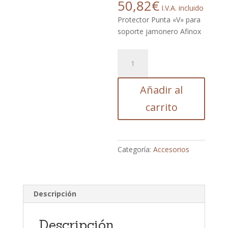
50,82
€
I.V.A. incluido
Protector Punta «V» para
soporte jamonero Afinox
Protector
Punta
"V"
Añadir al
para
soporte
carrito
jamonero
Afinox
cantidad
Categoría:
Accesorios
Descripción
Descripción