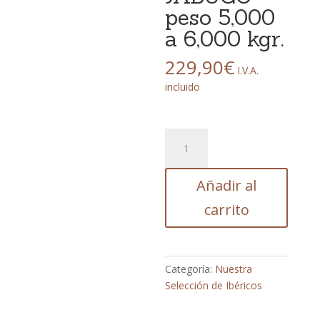
peso 5,000
a 6,000 kgr.
229,90
€
I.V.A.
incluido
Paleta
de
Bellota
Añadir al
100%
Ibérica
carrito
LAZO
D.O.P.
JABUGO
peso
Categoría:
Nuestra
5,000
Selección de Ibéricos
a
6,000