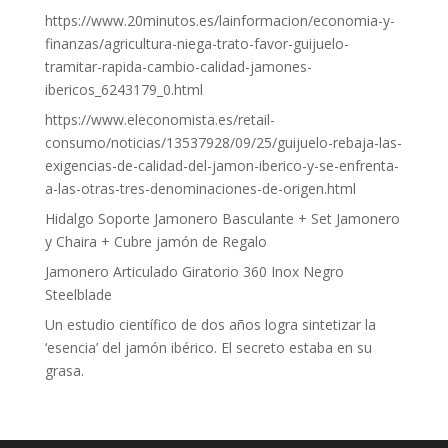
https://www.20minutos.es/lainformacion/economia-y-
finanzas/agricultura-niega-trato-favor-guijuelo-
tramitar-rapida-cambio-calidad-jamones-
ibericos_6243179_0.html
https://www.eleconomista.es/retail-
consumo/noticias/13537928/09/25/guijuelo-rebaja-las-
exigencias-de-calidad-del-jamon-iberico-y-se-enfrenta-
a-las-otras-tres-denominaciones-de-origen.html
Hidalgo Soporte Jamonero Basculante + Set Jamonero
y Chaira + Cubre jamón de Regalo
Jamonero Articulado Giratorio 360 Inox Negro
Steelblade
Un estudio científico de dos años logra sintetizar la
‘esencia’ del jamón ibérico. El secreto estaba en su
grasa.