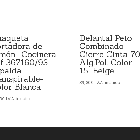
haqueta
Delantal Peto
rtadora de
Combinado
món -Cocinera
Cierre Cinta 7
f 367160/93-
Alg.Pol. Color
palda
15_Beige
anspirable-
39,00
€
I.V.A. incluido
lor Blanca
5
€
I.V.A. incluido