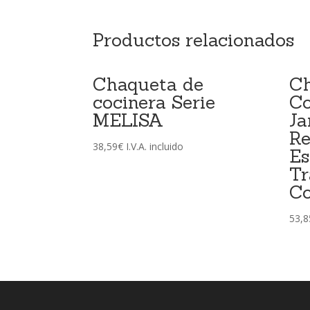
Productos relacionados
Chaqueta de
C
cocinera Serie
Co
MELISA
Ja
Re
38,59
€
I.V.A. incluido
Es
Tr
Co
53,8