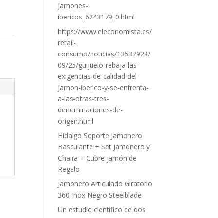
jamones-
ibericos_6243179_0.html
https://www.eleconomista.es/
retail-
consumo/noticias/13537928/
09/25/guijuelo-rebaja-las-
exigencias-de-calidad-del-
jamon-iberico-y-se-enfrenta-
a-las-otras-tres-
denominaciones-de-
origen.html
Hidalgo Soporte Jamonero
Basculante + Set Jamonero y
Chaira + Cubre jamón de
Regalo
Jamonero Articulado Giratorio
360 Inox Negro Steelblade
Un estudio científico de dos