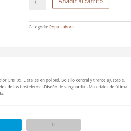
Añadir al carrito
Peto
Combinado
Cierre
Cinta
Categoría:
Ropa Laboral
70%
Alg.Pol.
Color
05_Gris
cantidad
r Gris_05. Detalles en polipiel. Bolsillo central y tirante ajustable.
es de los hosteleros: -Diseño de vanguardia. -Materiales de última
da.