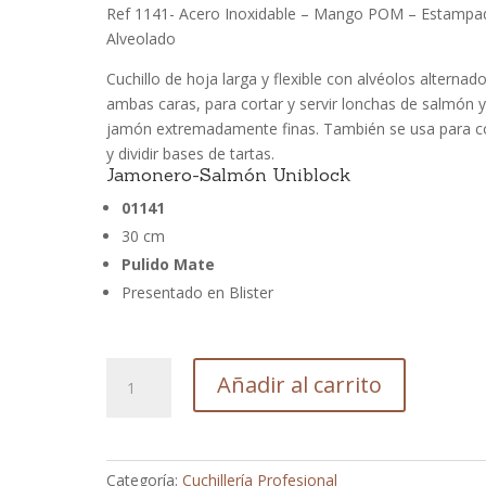
Ref 1141- Acero Inoxidable – Mango POM – Estampa
Alveolado
Cuchillo de hoja larga y flexible con alvéolos alternad
ambas caras, para cortar y servir lonchas de salmón 
jamón extremadamente finas. También se usa para c
y dividir bases de tartas.
Jamonero-Salmón Uniblock
01141
30 cm
Pulido Mate
Presentado en Blister
Cuchillo
Añadir al carrito
Jamonero
alveolado
Uniblock
Ref
Categoría:
Cuchillería Profesional