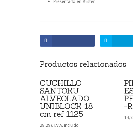
Presentado en Blister
Productos relacionados
CUCHILLO
P
SANTOKU
E
ALVEOLADO
P
UNIBLOCK 18
-R
cm ref 1125
14,7
28,29
€
I.V.A. incluido