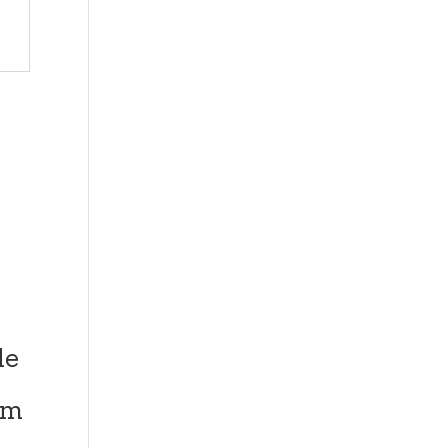
le
–
cm