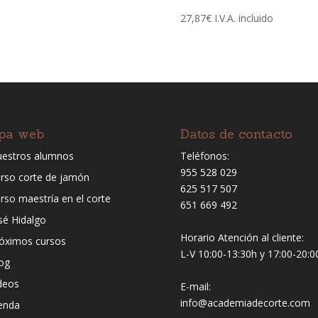
27,87
€
I.V.A. incluido
pa web
Datos de contacto
estros alumnos
Teléfonos:
955 528 029
rso corte de jamón
625 517 507
rso maestría en el corte
651 669 492
sé Hidalgo
Horario Atención al cliente:
óximos cursos
L-V 10:00-13:30h y 17:00-20:0
og
deos
E-mail:
info@academiadecorte.com
enda