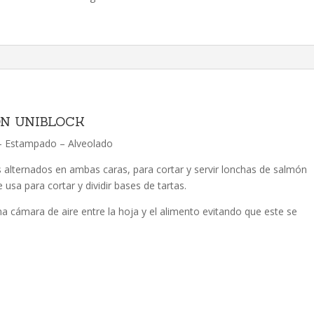
1141
presentación
Blister
cantidad
N UNIBLOCK
– Estampado – Alveolado
los alternados en ambas caras, para cortar y servir lonchas de salmón
sa para cortar y dividir bases de tartas.
 una cámara de aire entre la hoja y el alimento evitando que este se