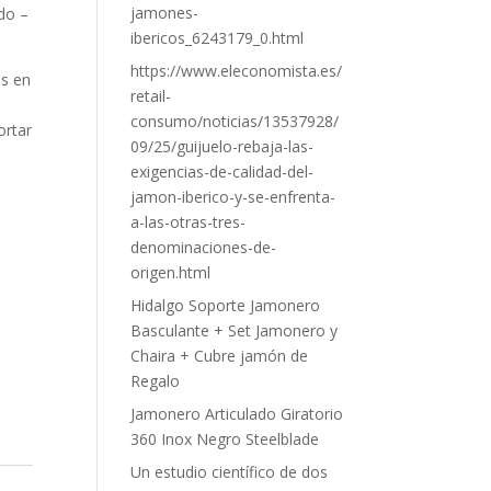
jamones-
do –
ibericos_6243179_0.html
https://www.eleconomista.es/
os en
retail-
y
consumo/noticias/13537928/
ortar
09/25/guijuelo-rebaja-las-
exigencias-de-calidad-del-
jamon-iberico-y-se-enfrenta-
a-las-otras-tres-
denominaciones-de-
origen.html
Hidalgo Soporte Jamonero
Basculante + Set Jamonero y
Chaira + Cubre jamón de
Regalo
Jamonero Articulado Giratorio
360 Inox Negro Steelblade
Un estudio científico de dos