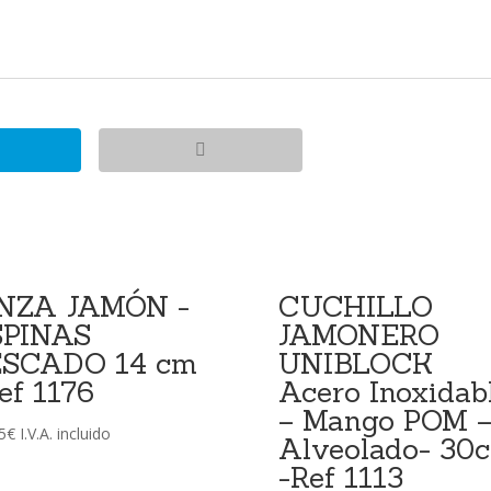
INZA JAMÓN -
CUCHILLO
SPINAS
JAMONERO
ESCADO 14 cm
UNIBLOCK
ef 1176
Acero Inoxidab
– Mango POM 
5
€
I.V.A. incluido
Alveolado- 30
-Ref 1113