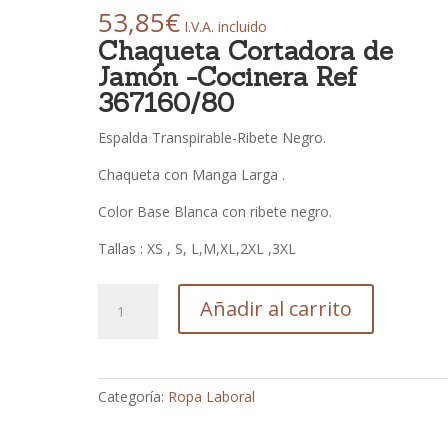
53,85
€
I.V.A. incluido
Chaqueta Cortadora de
Jamón -Cocinera Ref
367160/80
Espalda Transpirable-Ribete Negro.
Chaqueta con Manga Larga .
Color Base Blanca con ribete negro.
Tallas : XS , S, L,M,XL,2XL ,3XL
Chaqueta
Añadir al carrito
Cortadora
de
Jamón
-
Categoría:
Ropa Laboral
Cocinera
Ref