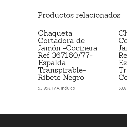
Productos relacionados
Chaqueta
C
Cortadora de
Co
Jamón -Cocinera
Ja
Ref 367160/77-
Re
Espalda
Es
Transpirable-
Tr
Ribete Negro
Co
53,85
€
I.V.A. incluido
53,8