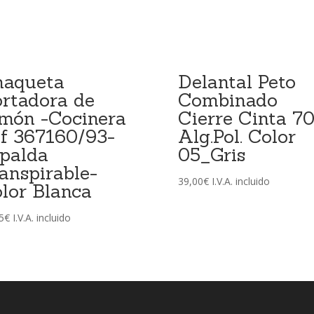
haqueta
Delantal Peto
rtadora de
Combinado
món -Cocinera
Cierre Cinta 7
f 367160/93-
Alg.Pol. Color
palda
05_Gris
anspirable-
39,00
€
I.V.A. incluido
lor Blanca
5
€
I.V.A. incluido