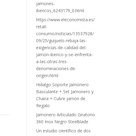
jamones-
ibericos_6243179_0.html
https://www.eleconomista.es/
retail-
consumo/noticias/13537928/
09/25/guijuelo-rebaja-las-
exigencias-de-calidad-del-
jamon-iberico-y-se-enfrenta-
a-las-otras-tres-
denominaciones-de-
origen.html
Hidalgo Soporte Jamonero
Basculante + Set Jamonero y
Chaira + Cubre jamón de
Regalo
Jamonero Articulado Giratorio
360 Inox Negro Steelblade
Un estudio científico de dos