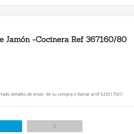
367160/80-
Espalda
Transpirable-
Blanca
con
Ribete
e Jamón -Cocinera Ref 367160/80
Negro
cantidad
partado detalles de envio de su compra o llamar al tlf 625517507.