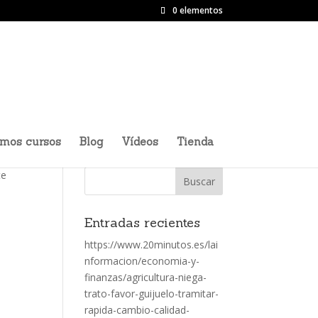
0 elementos
imos cursos
Blog
Vídeos
Tienda
te
Entradas recientes
https://www.20minutos.es/lai
nformacion/economia-y-
n
finanzas/agricultura-niega-
trato-favor-guijuelo-tramitar-
rapida-cambio-calidad-