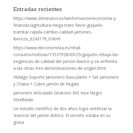
Entradas recientes
https://www.20minutos.es/lainformacion/economia-y-
finanzas/agricultura-niega-trato-favor-guijuelo-
tramitar-rapida-cambio-calidad-jamones-
ibericos_6243179_0.html
https://www.eleconomista.es/retail-
consumo/noticias/13537928/09/25/guijuelo-rebaja-las-
exigencias-de-calidad-del-jamon-iberico-y-se-enfrenta-
a-las-otras-tres-denominaciones-de-origen.html
Hidalgo Soporte Jamonero Basculante + Set Jamonero
y Chaira + Cubre jamón de Regalo
Jamonero Articulado Giratorio 360 Inox Negro
Steelblade
Un estudio científico de dos años logra sintetizar la
‘esencia’ del jamón ibérico. El secreto estaba en su
grasa.