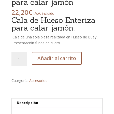
para calar jamón
22,20
€
I.V.A. incluido
Cala de Hueso Enteriza
para calar jamón.
Cala de una sola pieza realizada en Hueso de Buey .
Presentación funda de cuero.
Cala
Añadir al carrito
de
Hueso
Enteriza
para
Categoría:
Accesorios
calar
jamón
cantidad
Descripción