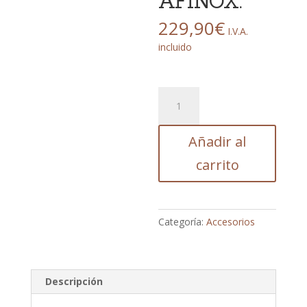
AFINOX.
229,90
€
I.V.A.
incluido
BASE
DE
MADERA
Añadir al
DE
FRESNO
carrito
PARA
SOPORTE
JAMONERO
AFINOX.
Categoría:
Accesorios
cantidad
Descripción