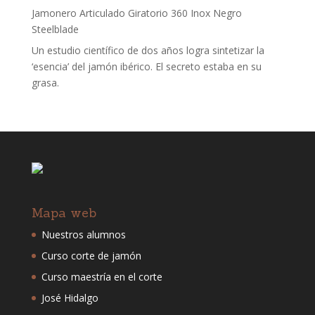
Jamonero Articulado Giratorio 360 Inox Negro
Steelblade
Un estudio científico de dos años logra sintetizar la
‘esencia’ del jamón ibérico. El secreto estaba en su
grasa.
Mapa web
Nuestros alumnos
Curso corte de jamón
Curso maestría en el corte
José Hidalgo