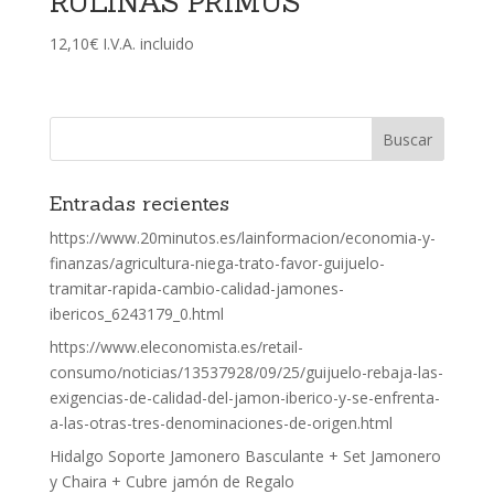
RULINAS PRIMUS
12,10
€
I.V.A. incluido
Entradas recientes
https://www.20minutos.es/lainformacion/economia-y-
finanzas/agricultura-niega-trato-favor-guijuelo-
tramitar-rapida-cambio-calidad-jamones-
ibericos_6243179_0.html
https://www.eleconomista.es/retail-
consumo/noticias/13537928/09/25/guijuelo-rebaja-las-
exigencias-de-calidad-del-jamon-iberico-y-se-enfrenta-
a-las-otras-tres-denominaciones-de-origen.html
Hidalgo Soporte Jamonero Basculante + Set Jamonero
y Chaira + Cubre jamón de Regalo