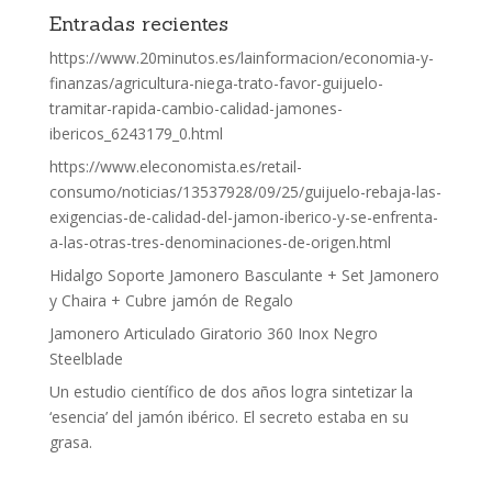
Entradas recientes
https://www.20minutos.es/lainformacion/economia-y-
finanzas/agricultura-niega-trato-favor-guijuelo-
tramitar-rapida-cambio-calidad-jamones-
ibericos_6243179_0.html
https://www.eleconomista.es/retail-
consumo/noticias/13537928/09/25/guijuelo-rebaja-las-
exigencias-de-calidad-del-jamon-iberico-y-se-enfrenta-
a-las-otras-tres-denominaciones-de-origen.html
Hidalgo Soporte Jamonero Basculante + Set Jamonero
y Chaira + Cubre jamón de Regalo
Jamonero Articulado Giratorio 360 Inox Negro
Steelblade
Un estudio científico de dos años logra sintetizar la
‘esencia’ del jamón ibérico. El secreto estaba en su
grasa.